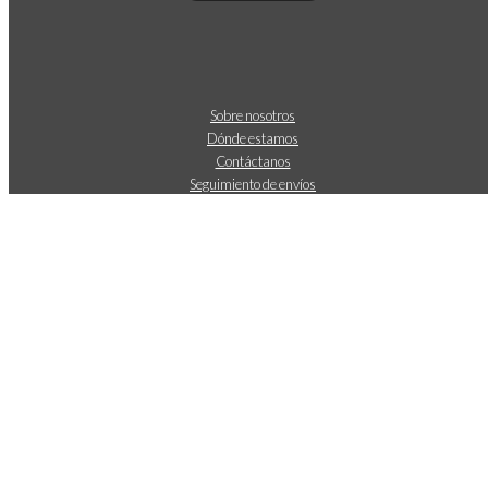
Sobre nosotros
Dónde estamos
Contáctanos
Seguimiento de envíos
Aviso legal
Política de cookies
Política de envíos y devoluciones