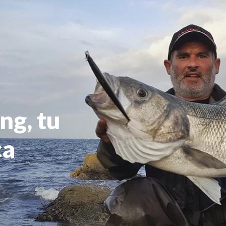
ng, tu
ca