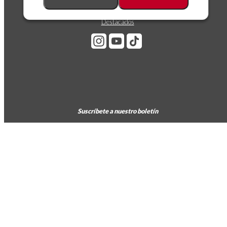
Novedades
Los más vendidos
Destacados
Suscríbete a nuestro boletín
Puedes darte de baja en cualquier momento. Para ello, consulta nuestra
información de contacto en el aviso legal.