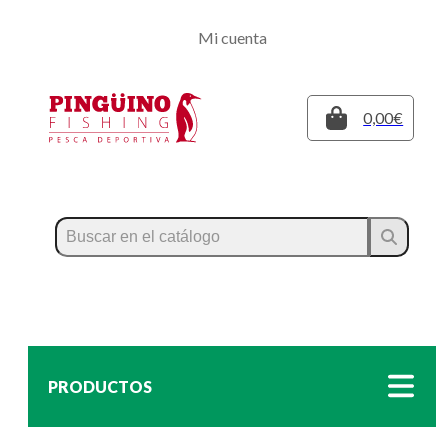
Regístrate
Mi cuenta
Inicia sesión
Cerrar
0,00€
PRODUCTOS