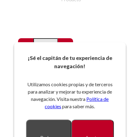
-
+
Favoritos
¡Sé el capitán de tu experiencia de
navegación!
Añadir a la cesta
Utilizamos cookies propias y de terceros
para analizar y mejorar tu experiencia de
Referencia:
navegación. Visita nuestra
Política de
cookies
para saber más.
Descripción