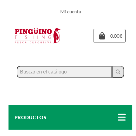
Regístrate
Mi cuenta
Inicia sesión
Cerrar
0,00€
PRODUCTOS