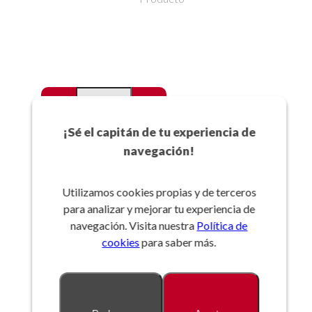
-
+
Favoritos
¡Sé el capitán de tu experiencia de
navegación!
Añadir a la cesta
Utilizamos cookies propias y de terceros
para analizar y mejorar tu experiencia de
Referencia:
navegación. Visita nuestra
Política de
cookies
para saber más.
Descripción