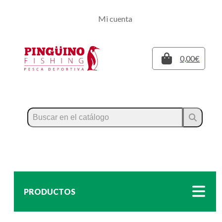
Regístrate
Mi cuenta
Inicia sesión
Cerrar
0,00€
PRODUCTOS