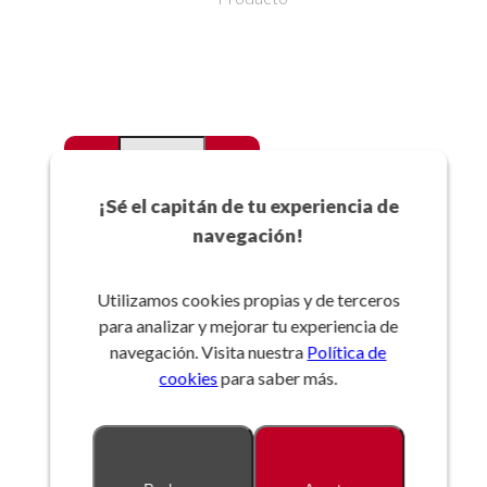
-
+
Favoritos
¡Sé el capitán de tu experiencia de
navegación!
Añadir a la cesta
Utilizamos cookies propias y de terceros
para analizar y mejorar tu experiencia de
Referencia:
navegación. Visita nuestra
Política de
cookies
para saber más.
Descripción