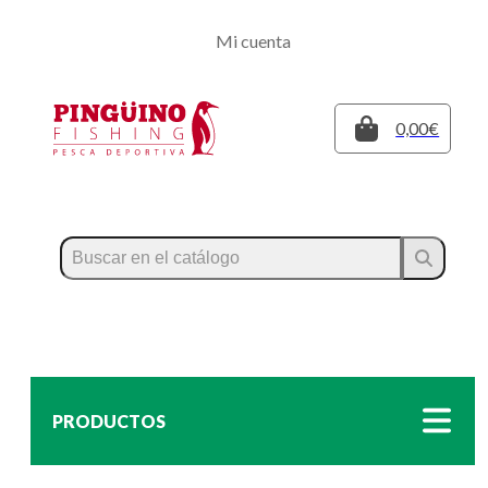
Regístrate
Mi cuenta
Inicia sesión
Cerrar
0,00€
PRODUCTOS