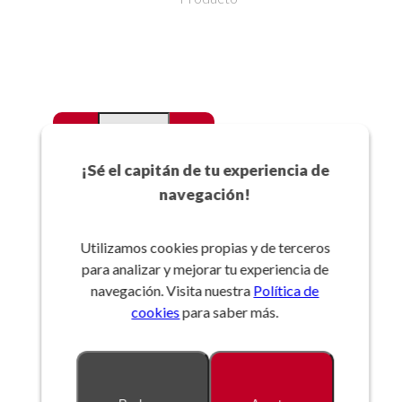
-
+
Favoritos
¡Sé el capitán de tu experiencia de
navegación!
Añadir a la cesta
Utilizamos cookies propias y de terceros
para analizar y mejorar tu experiencia de
Referencia:
navegación. Visita nuestra
Política de
cookies
para saber más.
Descripción