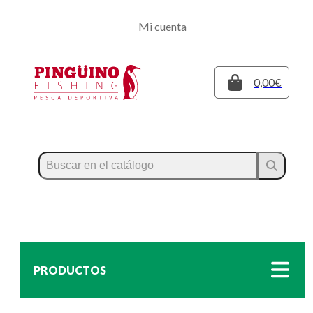
Regístrate
Mi cuenta
Inicia sesión
Cerrar
0,00€
PRODUCTOS