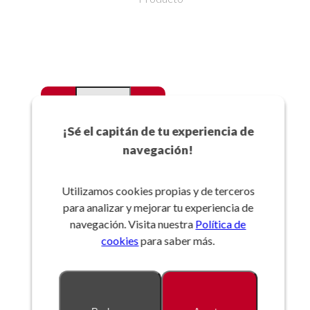
-
+
Favoritos
¡Sé el capitán de tu experiencia de
navegación!
Añadir a la cesta
Utilizamos cookies propias y de terceros
para analizar y mejorar tu experiencia de
Referencia:
navegación. Visita nuestra
Política de
cookies
para saber más.
Descripción