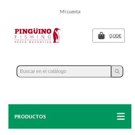
Regístrate
Mi cuenta
Inicia sesión
Cerrar
0,00€
PRODUCTOS