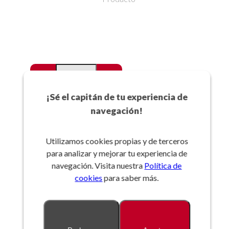
-
+
Favoritos
¡Sé el capitán de tu experiencia de
navegación!
Añadir a la cesta
Utilizamos cookies propias y de terceros
para analizar y mejorar tu experiencia de
Referencia:
navegación. Visita nuestra
Política de
cookies
para saber más.
Descripción