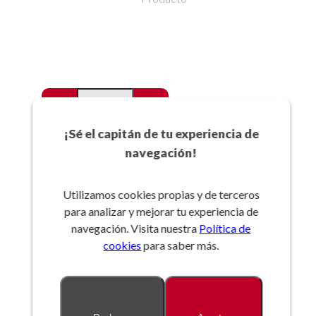
-
+
Favoritos
¡Sé el capitán de tu experiencia de
navegación!
Añadir a la cesta
Utilizamos cookies propias y de terceros
para analizar y mejorar tu experiencia de
Referencia:
navegación. Visita nuestra
Política de
cookies
para saber más.
Descripción