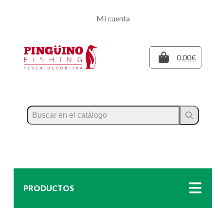
Regístrate
Mi cuenta
Inicia sesión
Cerrar
0,00€
PRODUCTOS