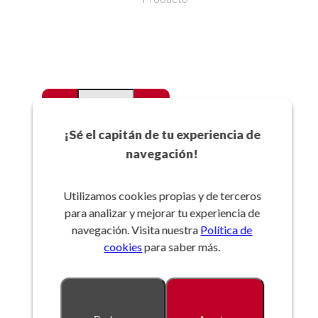
-
+
Favoritos
¡Sé el capitán de tu experiencia de
navegación!
Añadir a la cesta
Utilizamos cookies propias y de terceros
para analizar y mejorar tu experiencia de
Referencia:
navegación. Visita nuestra
Política de
cookies
para saber más.
Descripción