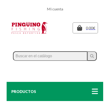
Regístrate
Mi cuenta
Inicia sesión
Cerrar
0,00€
PRODUCTOS