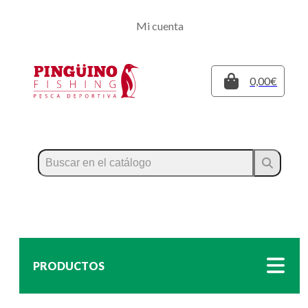
Regístrate
Mi cuenta
Inicia sesión
Cerrar
0,00€
PRODUCTOS