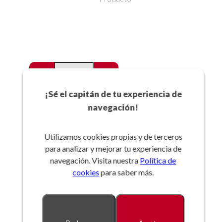
-
+
Favoritos
¡Sé el capitán de tu experiencia de
navegación!
Añadir a la cesta
Utilizamos cookies propias y de terceros
para analizar y mejorar tu experiencia de
Referencia:
navegación. Visita nuestra
Política de
cookies
para saber más.
Descripción