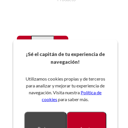
-
+
Favoritos
¡Sé el capitán de tu experiencia de
navegación!
Añadir a la cesta
Utilizamos cookies propias y de terceros
para analizar y mejorar tu experiencia de
Referencia:
navegación. Visita nuestra
Política de
cookies
para saber más.
Descripción