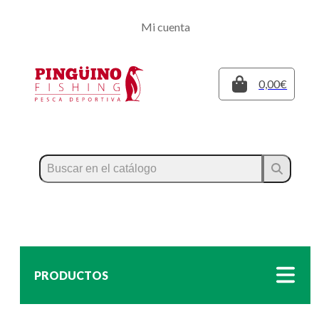
Regístrate
Mi cuenta
Inicia sesión
Cerrar
0,00€
PRODUCTOS