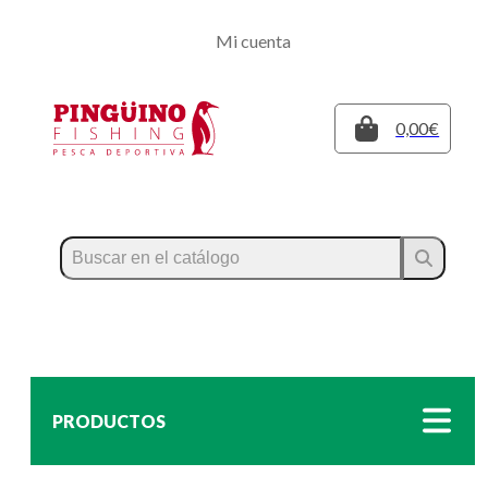
Regístrate
Mi cuenta
Inicia sesión
Cerrar
0,00€
PRODUCTOS