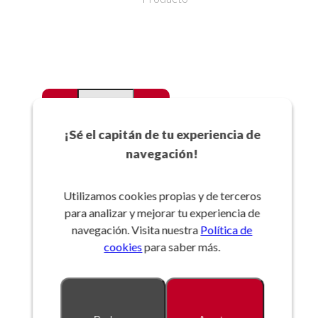
-
+
Favoritos
¡Sé el capitán de tu experiencia de
navegación!
Añadir a la cesta
Utilizamos cookies propias y de terceros
para analizar y mejorar tu experiencia de
Referencia:
navegación. Visita nuestra
Política de
cookies
para saber más.
Descripción