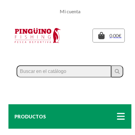
Regístrate
Mi cuenta
Inicia sesión
Cerrar
0,00€
PRODUCTOS