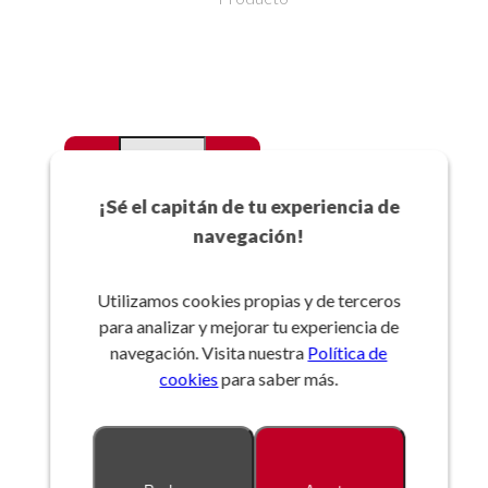
-
+
Favoritos
¡Sé el capitán de tu experiencia de
navegación!
Añadir a la cesta
Utilizamos cookies propias y de terceros
para analizar y mejorar tu experiencia de
Referencia:
navegación. Visita nuestra
Política de
cookies
para saber más.
Descripción