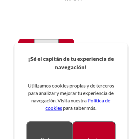
-
+
Favoritos
¡Sé el capitán de tu experiencia de
navegación!
Añadir a la cesta
Utilizamos cookies propias y de terceros
para analizar y mejorar tu experiencia de
Referencia:
navegación. Visita nuestra
Política de
cookies
para saber más.
Descripción