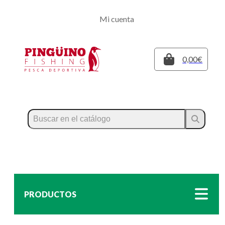
Regístrate
Mi cuenta
Inicia sesión
Cerrar
0,00€
PRODUCTOS