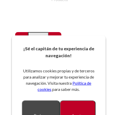
-
+
Favoritos
¡Sé el capitán de tu experiencia de
navegación!
Añadir a la cesta
Utilizamos cookies propias y de terceros
para analizar y mejorar tu experiencia de
Referencia:
navegación. Visita nuestra
Política de
cookies
para saber más.
Descripción