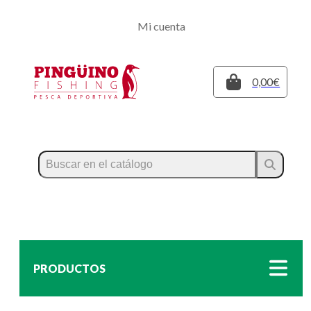
Regístrate
Mi cuenta
Inicia sesión
Cerrar
0,00€
PRODUCTOS