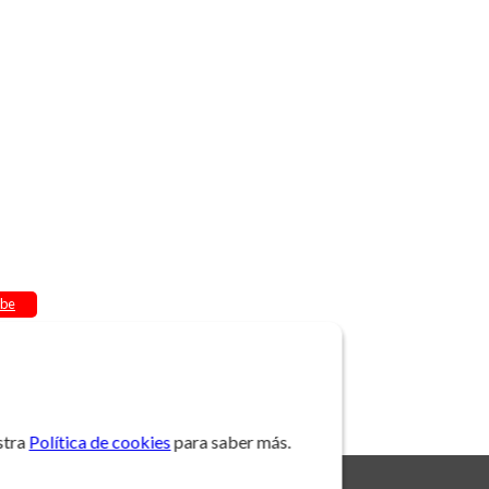
be
stra
Política de cookies
para saber más.