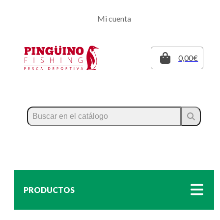
Regístrate
Mi cuenta
Inicia sesión
Cerrar
0,00€
PRODUCTOS