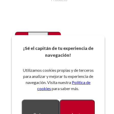
-
+
Favoritos
¡Sé el capitán de tu experiencia de
navegación!
Añadir a la cesta
Utilizamos cookies propias y de terceros
para analizar y mejorar tu experiencia de
Referencia:
navegación. Visita nuestra
Política de
cookies
para saber más.
Descripción