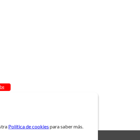
be
stra
Política de cookies
para saber más.