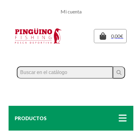
Regístrate
Mi cuenta
Inicia sesión
Cerrar
0,00€
PRODUCTOS