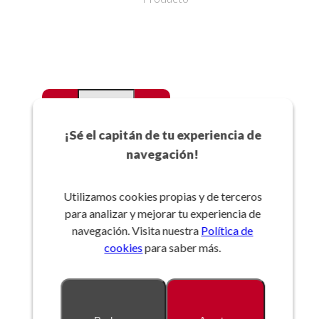
-
+
Favoritos
¡Sé el capitán de tu experiencia de
navegación!
Añadir a la cesta
Utilizamos cookies propias y de terceros
para analizar y mejorar tu experiencia de
Referencia:
navegación. Visita nuestra
Política de
cookies
para saber más.
Descripción