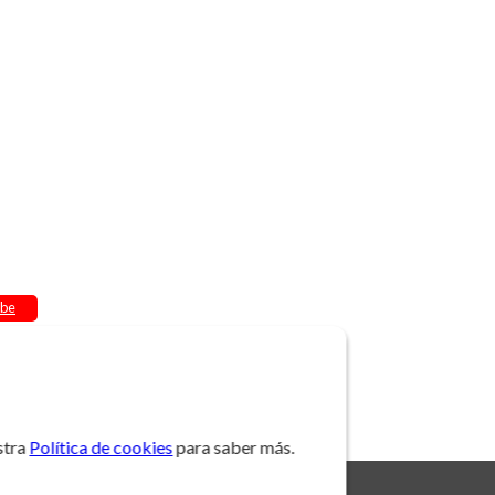
be
stra
Política de cookies
para saber más.