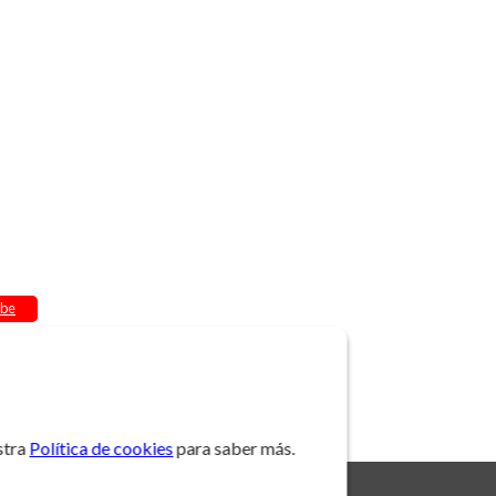
be
stra
Política de cookies
para saber más.