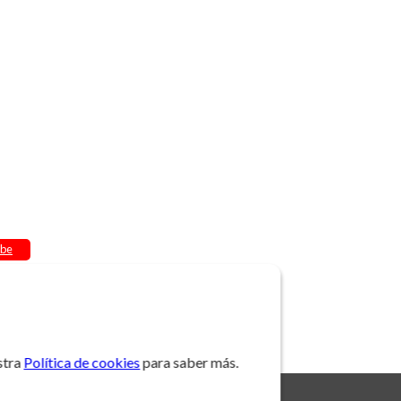
be
stra
Política de cookies
para saber más.