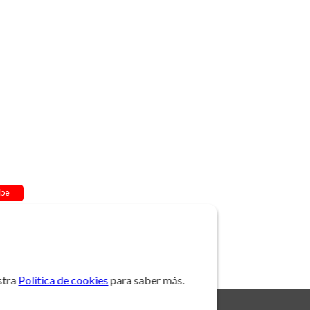
be
stra
Política de cookies
para saber más.