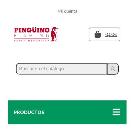
Regístrate
Mi cuenta
Inicia sesión
Cerrar
0,00€
PRODUCTOS