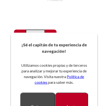
-
+
Favoritos
¡Sé el capitán de tu experiencia de
navegación!
Añadir a la cesta
Utilizamos cookies propias y de terceros
para analizar y mejorar tu experiencia de
Referencia:
navegación. Visita nuestra
Política de
cookies
para saber más.
Descripción