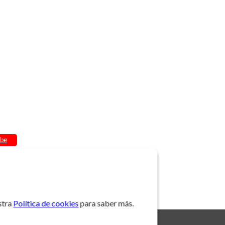
be
stra
Política de cookies
para saber más.