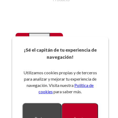
-
+
Favoritos
¡Sé el capitán de tu experiencia de
navegación!
Añadir a la cesta
Utilizamos cookies propias y de terceros
para analizar y mejorar tu experiencia de
Referencia:
navegación. Visita nuestra
Política de
cookies
para saber más.
Descripción