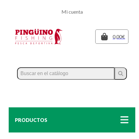
Regístrate
Mi cuenta
Inicia sesión
Cerrar
0,00€
PRODUCTOS