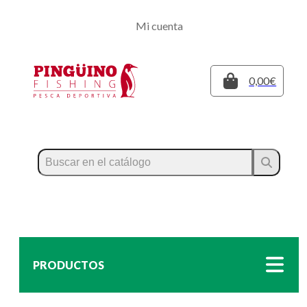
Regístrate
Mi cuenta
Inicia sesión
Cerrar
0,00€
PRODUCTOS