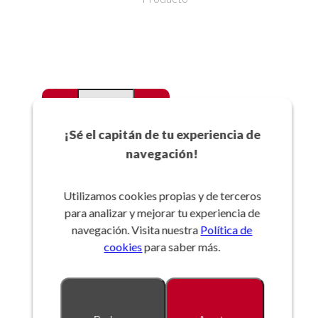
-
+
Favoritos
¡Sé el capitán de tu experiencia de
navegación!
Añadir a la cesta
Utilizamos cookies propias y de terceros
para analizar y mejorar tu experiencia de
Referencia:
navegación. Visita nuestra
Política de
cookies
para saber más.
Descripción