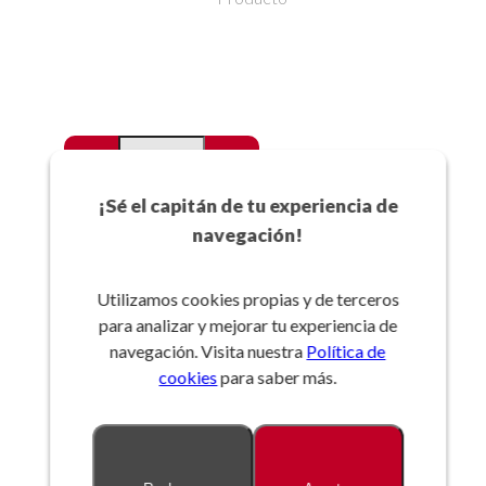
-
+
Favoritos
¡Sé el capitán de tu experiencia de
navegación!
Añadir a la cesta
Utilizamos cookies propias y de terceros
para analizar y mejorar tu experiencia de
Referencia:
navegación. Visita nuestra
Política de
cookies
para saber más.
Descripción