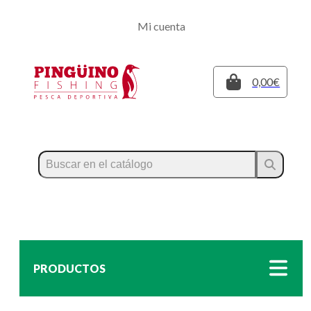
Regístrate
Mi cuenta
Inicia sesión
Cerrar
0,00€
PRODUCTOS