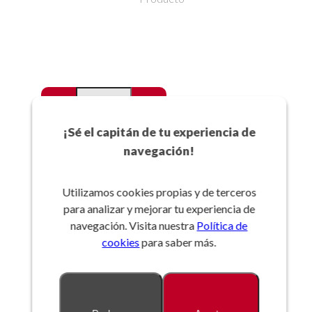
-
+
Favoritos
¡Sé el capitán de tu experiencia de
navegación!
Añadir a la cesta
Utilizamos cookies propias y de terceros
para analizar y mejorar tu experiencia de
Referencia:
navegación. Visita nuestra
Política de
cookies
para saber más.
Descripción