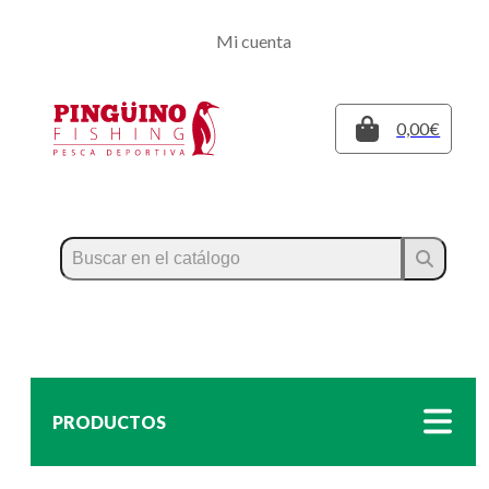
Regístrate
Mi cuenta
Inicia sesión
Cerrar
0,00€
PRODUCTOS