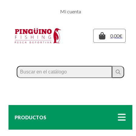
Regístrate
Mi cuenta
Inicia sesión
Cerrar
0,00€
PRODUCTOS