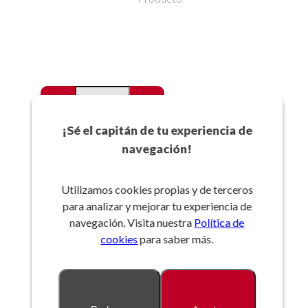
-
+
Favoritos
¡Sé el capitán de tu experiencia de
navegación!
Añadir a la cesta
Utilizamos cookies propias y de terceros
para analizar y mejorar tu experiencia de
Referencia:
navegación. Visita nuestra
Política de
cookies
para saber más.
Descripción