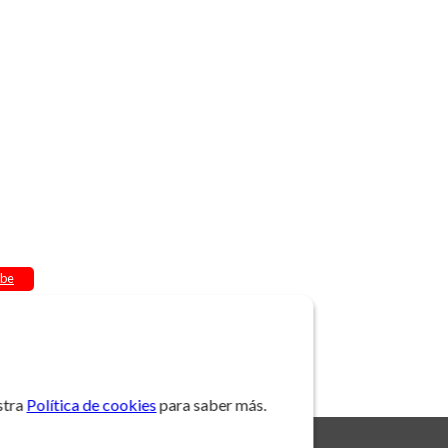
be
stra
Política de cookies
para saber más.