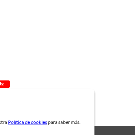
be
stra
Política de cookies
para saber más.