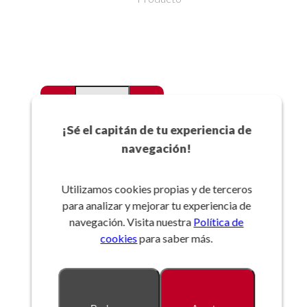
-
+
Favoritos
¡Sé el capitán de tu experiencia de
navegación!
Añadir a la cesta
Utilizamos cookies propias y de terceros
para analizar y mejorar tu experiencia de
Referencia:
navegación. Visita nuestra
Política de
cookies
para saber más.
Descripción