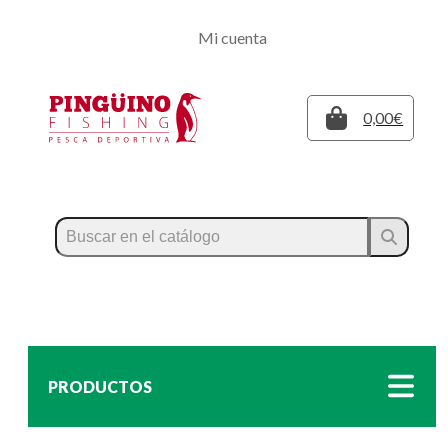
Regístrate
Mi cuenta
Inicia sesión
Cerrar
0,00€
PRODUCTOS