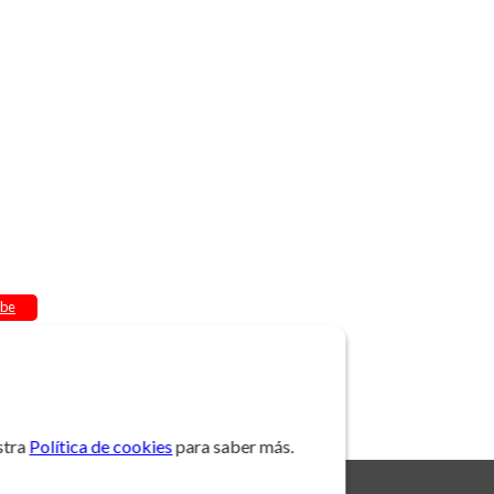
be
stra
Política de cookies
para saber más.