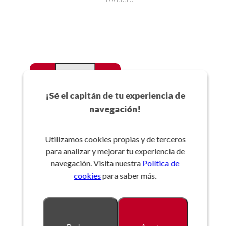
-
+
Favoritos
¡Sé el capitán de tu experiencia de
navegación!
Añadir a la cesta
Utilizamos cookies propias y de terceros
para analizar y mejorar tu experiencia de
Referencia:
navegación. Visita nuestra
Política de
cookies
para saber más.
Descripción