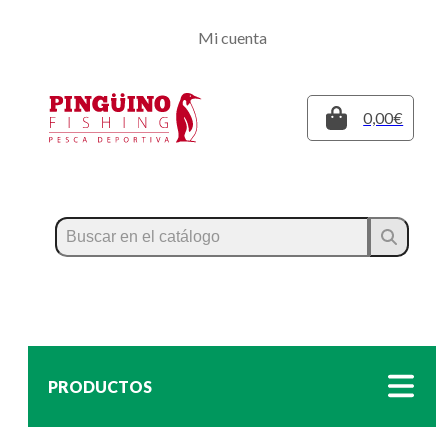
Regístrate
Mi cuenta
Inicia sesión
Cerrar
0,00€
PRODUCTOS