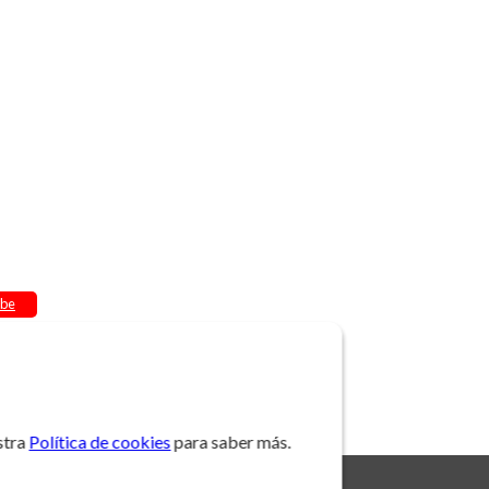
be
stra
Política de cookies
para saber más.