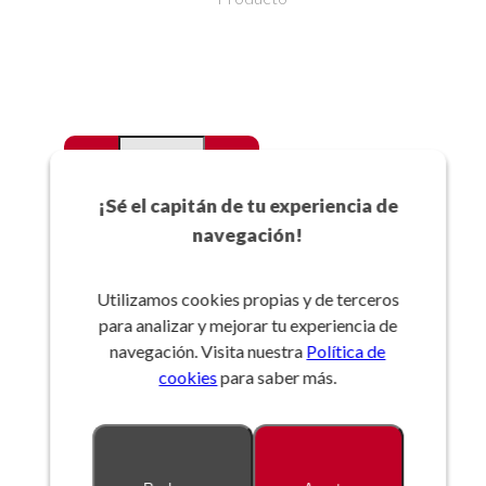
-
+
Favoritos
¡Sé el capitán de tu experiencia de
navegación!
Añadir a la cesta
Utilizamos cookies propias y de terceros
para analizar y mejorar tu experiencia de
Referencia:
navegación. Visita nuestra
Política de
cookies
para saber más.
Descripción