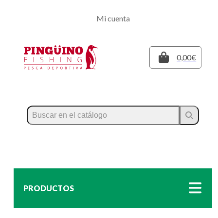
Regístrate
Mi cuenta
Inicia sesión
Cerrar
0,00€
PRODUCTOS