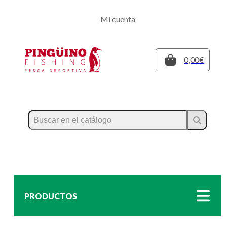
Regístrate
Mi cuenta
Inicia sesión
Cerrar
0,00€
PRODUCTOS