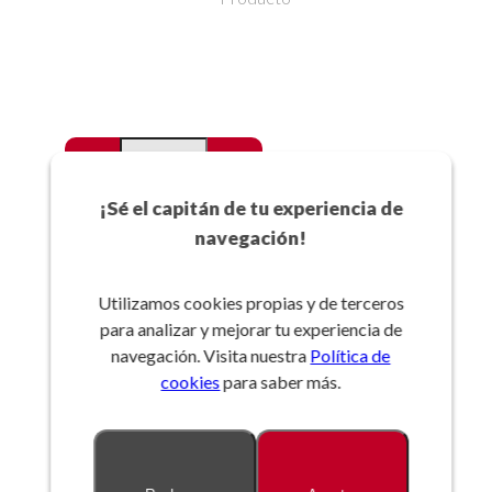
-
+
Favoritos
¡Sé el capitán de tu experiencia de
navegación!
Añadir a la cesta
Utilizamos cookies propias y de terceros
para analizar y mejorar tu experiencia de
Referencia:
navegación. Visita nuestra
Política de
cookies
para saber más.
Descripción