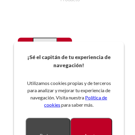
-
+
Favoritos
¡Sé el capitán de tu experiencia de
navegación!
Añadir a la cesta
Utilizamos cookies propias y de terceros
para analizar y mejorar tu experiencia de
Referencia:
navegación. Visita nuestra
Política de
cookies
para saber más.
Descripción