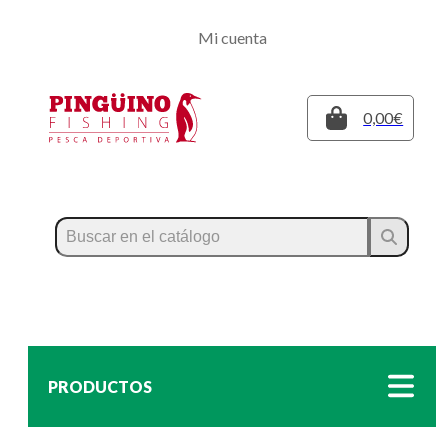
Regístrate
Mi cuenta
Inicia sesión
Cerrar
0,00€
PRODUCTOS