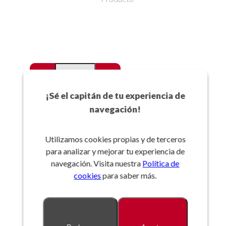
-
+
Favoritos
¡Sé el capitán de tu experiencia de
navegación!
Añadir a la cesta
Utilizamos cookies propias y de terceros
para analizar y mejorar tu experiencia de
Referencia:
navegación. Visita nuestra
Política de
cookies
para saber más.
Descripción