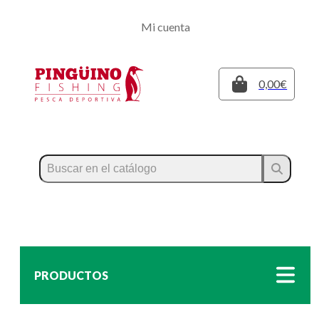
Regístrate
Mi cuenta
Inicia sesión
Cerrar
0,00€
PRODUCTOS