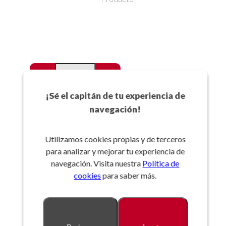
-
+
Favoritos
¡Sé el capitán de tu experiencia de
navegación!
Añadir a la cesta
Utilizamos cookies propias y de terceros
para analizar y mejorar tu experiencia de
Referencia:
navegación. Visita nuestra
Política de
cookies
para saber más.
Descripción