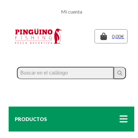
Regístrate
Mi cuenta
Inicia sesión
Cerrar
0,00€
PRODUCTOS