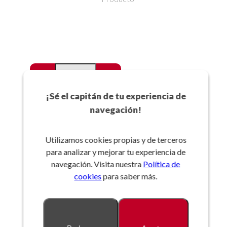
-
+
Favoritos
¡Sé el capitán de tu experiencia de
navegación!
Añadir a la cesta
Utilizamos cookies propias y de terceros
para analizar y mejorar tu experiencia de
Referencia:
navegación. Visita nuestra
Política de
cookies
para saber más.
Descripción