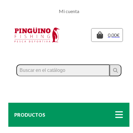
Regístrate
Mi cuenta
Inicia sesión
Cerrar
0,00€
PRODUCTOS