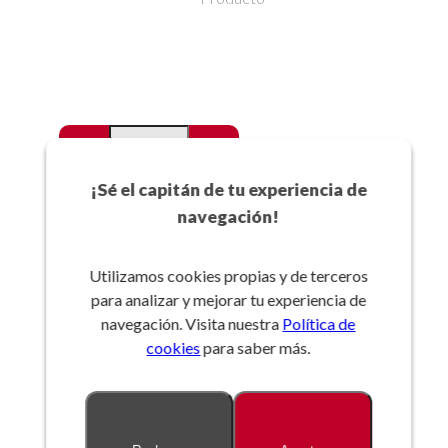
-
+
Favoritos
¡Sé el capitán de tu experiencia de
navegación!
Añadir a la cesta
Utilizamos cookies propias y de terceros
para analizar y mejorar tu experiencia de
Referencia:
navegación. Visita nuestra
Política de
cookies
para saber más.
Descripción