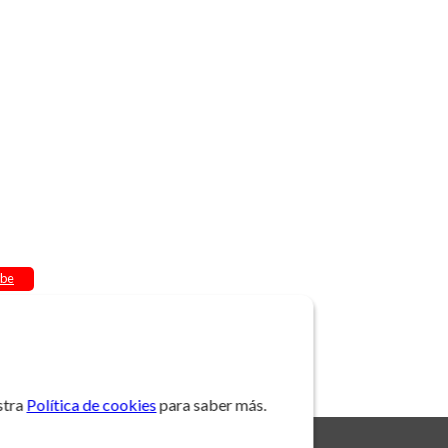
be
stra
Política de cookies
para saber más.