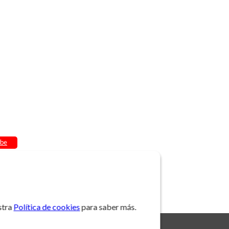
be
stra
Política de cookies
para saber más.