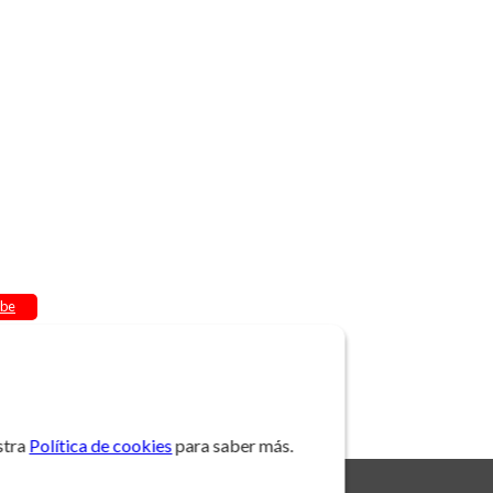
be
stra
Política de cookies
para saber más.