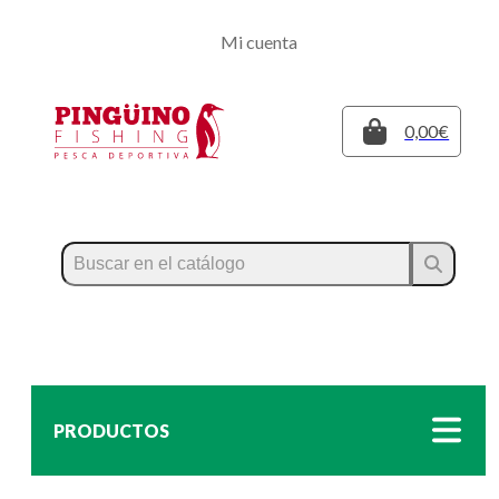
Regístrate
Mi cuenta
Inicia sesión
Cerrar
0,00€
PRODUCTOS