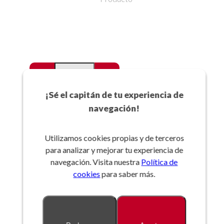
-
+
Favoritos
¡Sé el capitán de tu experiencia de
navegación!
Añadir a la cesta
Utilizamos cookies propias y de terceros
para analizar y mejorar tu experiencia de
Referencia:
navegación. Visita nuestra
Política de
cookies
para saber más.
Descripción