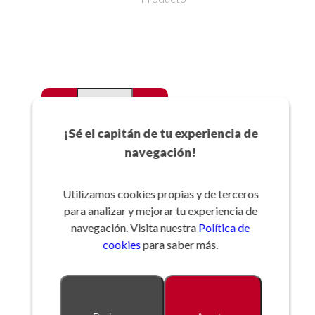
-
+
Favoritos
¡Sé el capitán de tu experiencia de
navegación!
Añadir a la cesta
Utilizamos cookies propias y de terceros
para analizar y mejorar tu experiencia de
Referencia:
navegación. Visita nuestra
Política de
cookies
para saber más.
Descripción