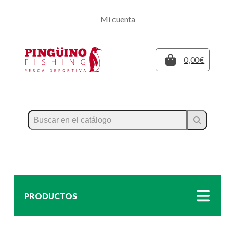
Regístrate
Mi cuenta
Inicia sesión
Cerrar
0,00€
PRODUCTOS